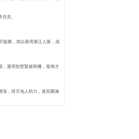
表含意。
數字版圖，加以善用廣泛人脈，成
感，運用智慧緊握商機，發揮才
增漲，得天地人助力，達至圓滿