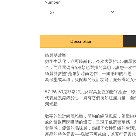
Number
Description
綺麗雙數墜
數字生活化，亦可時尚化，今次大器推出5個單
合，而且還備有5種顏色選擇的套組，讓您一次性擁有5
綺麗雙數墜' 是創新時尚之作，一飾兩用的巧思
為吊墜或耳環，雙配戴的設計功能，充分滿足女
57, 96, 63是非常特別及深具意義的數字組合
代表意義銘鐫於心，擁有它們彷如注滿力量，自
聚光點。
數字的設計綺麗雅緻，簡約的線條弧度，塑造純
處的鑲嵌閃閃吸睛的鑽石，呈現了低調奢華感，
奢華感，優質的品味感，點綴了女性雅緻的生活
產品的特色元素──琺瑯不可或缺，以五行元素代表顏色