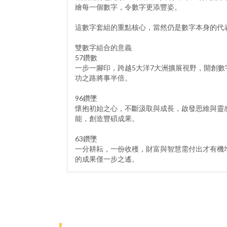
繪每一個數字，令數字更添豐姿。
這數字套組的重點核心，當然仍是數字本身的代
雙數字組合的意義
57鑽數
一步一腳印，跨越5大洋7大洲擴展視野，開創
功之路將事半倍。
96鑽墜
懷抱初始之心，不斷汲取與成長，啟發思維與靈
能，創造豐碩成果。
63鑽墜
一分耕耘，一份收穫，財富與智慧需付出才有機
的成果僅一步之遙。