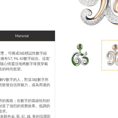
Material
數墜，可構成3組標誌性數字組
7, 96, 63數字組合。這套'
，隨心情靈活地將數字珠寶穿戴
性的時尚慾望。
；瞭解V數字的人，對這3組數字所
然散發自信與魅力，成為周邊的
粹的風格；在數字的弧線恰到好
創造了強烈的視覺效果。低調的
追求。
金, 藍, 紅, 綠, 黃的琺瑯彩